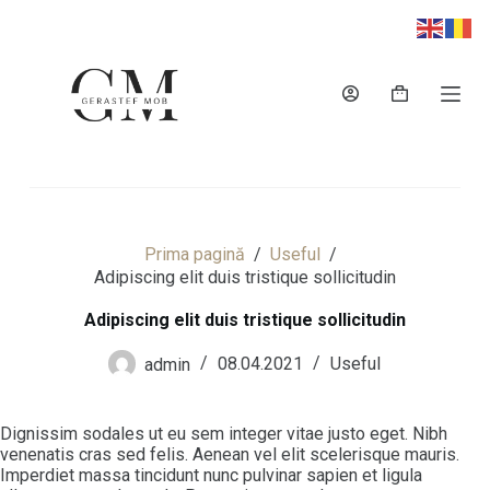
S
a
r
i
Coș
l
de
a
cumpărături
c
o
n
ț
i
n
Prima pagină
/
Useful
/
u
Adipiscing elit duis tristique sollicitudin
t
Adipiscing elit duis tristique sollicitudin
admin
08.04.2021
Useful
Dignissim sodales ut eu sem integer vitae justo eget. Nibh
venenatis cras sed felis. Aenean vel elit scelerisque mauris.
Imperdiet massa tincidunt nunc pulvinar sapien et ligula