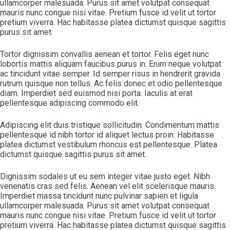
ullamcorper malesuada. Purus sit amet volutpat consequat
mauris nunc congue nisi vitae. Pretium fusce id velit ut tortor
pretium viverra. Hac habitasse platea dictumst quisque sagittis
purus sit amet.
Tortor dignissim convallis aenean et tortor. Felis eget nunc
lobortis mattis aliquam faucibus purus in. Enim neque volutpat
ac tincidunt vitae semper. Id semper risus in hendrerit gravida
rutrum quisque non tellus. Ac felis donec et odio pellentesque
diam. Imperdiet sed euismod nisi porta. Iaculis at erat
pellentesque adipiscing commodo elit.
Adipiscing elit duis tristique sollicitudin. Condimentum mattis
pellentesque id nibh tortor id aliquet lectus proin. Habitasse
platea dictumst vestibulum rhoncus est pellentesque. Platea
dictumst quisque sagittis purus sit amet.
Dignissim sodales ut eu sem integer vitae justo eget. Nibh
venenatis cras sed felis. Aenean vel elit scelerisque mauris.
Imperdiet massa tincidunt nunc pulvinar sapien et ligula
ullamcorper malesuada. Purus sit amet volutpat consequat
mauris nunc congue nisi vitae. Pretium fusce id velit ut tortor
pretium viverra. Hac habitasse platea dictumst quisque sagittis