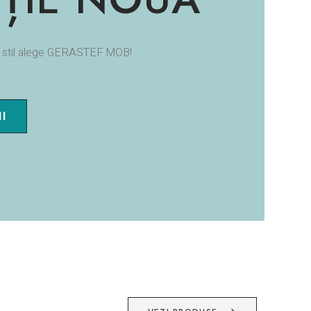
și stil alege GERASTEF MOB!
I