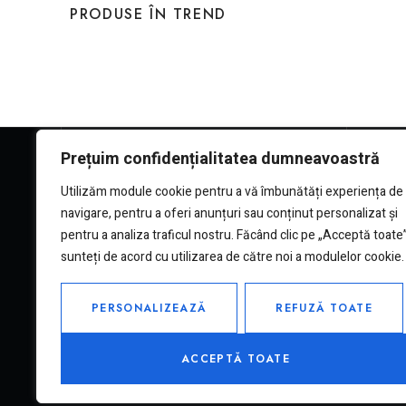
PRODUSE ÎN TREND
CONTACTEAZĂ-NE!
LINKUR
Prețuim confidențialitatea dumneavoastră
Telefon: 0729 858 834
Politica d
Utilizăm module cookie pentru a vă îmbunătăți experiența de
Adresă de e-mail:
Termeni &
navigare, pentru a oferi anunțuri sau conținut personalizat și
gerastefmob@gmail.com
Politica 
pentru a analiza traficul nostru. Făcând clic pe „Acceptă toate”
sunteți de acord cu utilizarea de către noi a modulelor cookie.
PERSONALIZEAZĂ
REFUZĂ TOATE
ACCEPTĂ TOATE